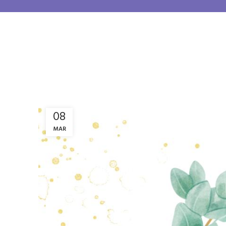
08
MAR