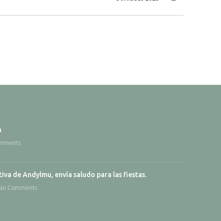
n
mments
iva de Andylmu, envía saludo para las fiestas.
No Comments